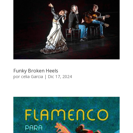
Funky Broken Heels
por
celia Garcia
|
Dic 17, 2024